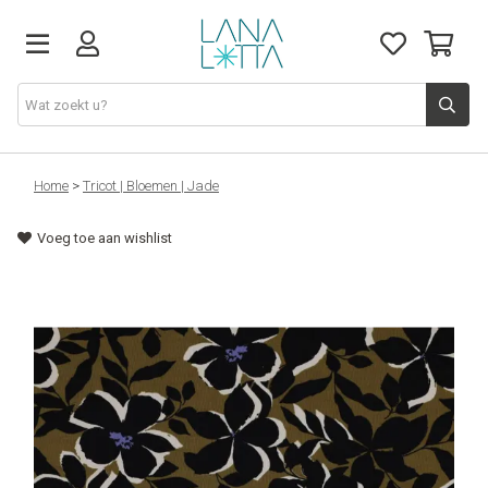
Stoffen
Home
>
Tricot | Bloemen | Jade
Voeg toe aan wishlist
Fournituren
Naaigerief
Patronen
Naaimachines
Workshops