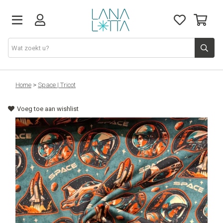
Stoffen
Home
>
Space | Tricot
Voeg toe aan wishlist
Fournituren
Naaigerief
Patronen
Naaimachines
Workshops