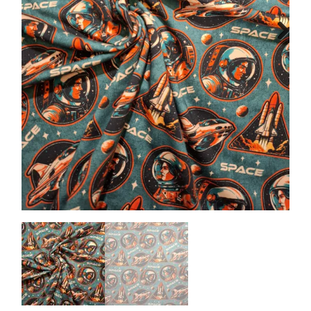
Tips & tricks
Next
Cadeaubon
Solden
Contact