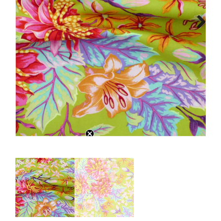
Tips & tricks
Next
Cadeaubon
Solden
Contact