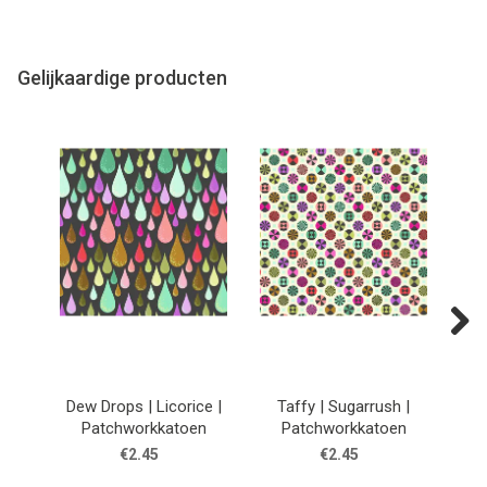
Gelijkaardige producten
Next
Dew Drops | Licorice |
Taffy | Sugarrush |
He
Patchworkkatoen
Patchworkkatoen
€2.45
€2.45