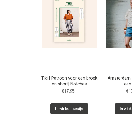
Tiki | Patroon voor een broek
Amsterdam |
en short| Notches
een
€17.95
€1
In winkelmandje
In win