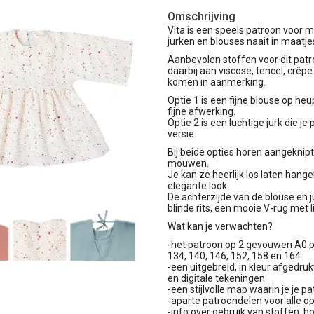
Omschrijving
Vita is een speels patroon voor m
jurken en blouses naait in maatje
Aanbevolen stoffen voor dit patr
daarbij aan viscose, tencel, crêp
komen in aanmerking.
Optie 1 is een fijne blouse op heu
fijne afwerking.
Optie 2 is een luchtige jurk die j
versie.
Bij beide opties horen aangeknip
mouwen.
Je kan ze heerlijk los laten ha
elegante look.
De achterzijde van de blouse en j
blinde rits, een mooie V-rug met li
Wat kan je verwachten?
-het patroon op 2 gevouwen A0 pag
134, 140, 146, 152, 158 en 164
-een uitgebreid, in kleur afgedruk
en digitale tekeningen
-een stijlvolle map waarin je je 
-aparte patroondelen voor alle op
-info over gebruik van stoffen, 