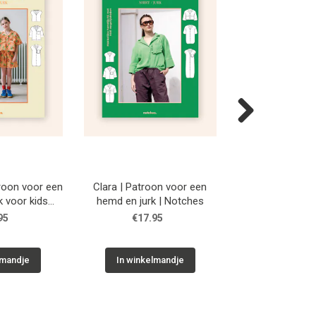
Next
roon voor een
Clara | Patroon voor een
Willy | Patroon 
k voor kids
hemd en jurk | Notches
en jurk | N
ches
95
€17.95
€17.9
lmandje
In winkelmandje
In winkelm