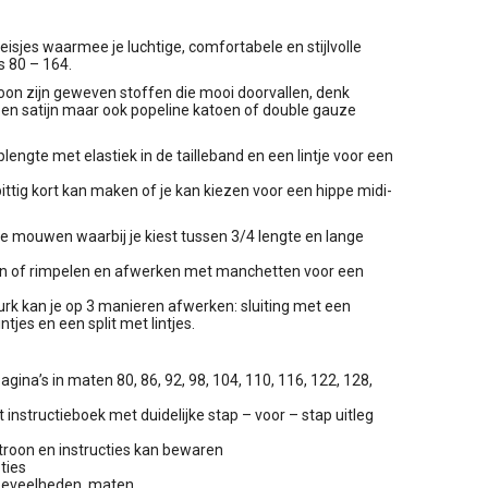
eisjes waarmee je luchtige, comfortabele en stijlvolle
s 80 – 164.
oon zijn geweven stoffen die mooi doorvallen, denk
e en satijn maar ook popeline katoen of double gauze
plengte met elastiek in de tailleband en een lintje voor een
e pittig kort kan maken of je kan kiezen voor een hippe midi-
te mouwen waarbij je kiest tussen 3/4 lengte en lange
ngen of rimpelen en afwerken met manchetten voor een
urk kan je op 3 manieren afwerken: sluiting met een
ntjes en een split met lintjes.
ina’s in maten 80, 86, 92, 98, 104, 110, 116, 122, 128,
t instructieboek met duidelijke stap – voor – stap uitleg
patroon en instructies kan bewaren
ties
hoeveelheden, maten,…