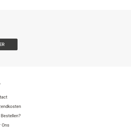
ER
o
tact
zendkosten
 Bestellen?
r Ons