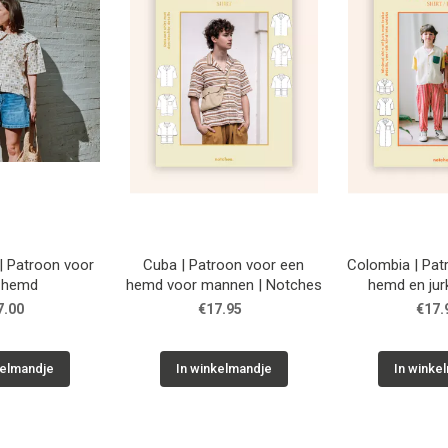
 Patroon voor
Cuba | Patroon voor een
Colombia | Pat
 hemd
hemd voor mannen | Notches
hemd en jur
| Not
7.00
€17.95
€17.
kelmandje
In winkelmandje
In winke