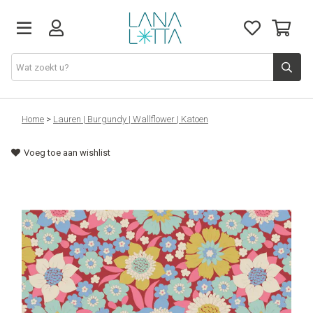
Stoffen
Home
>
Lauren | Burgundy | Wallflower | Katoen
Voeg toe aan wishlist
Fournituren
Naaigerief
Patronen
Naaimachines
Workshops