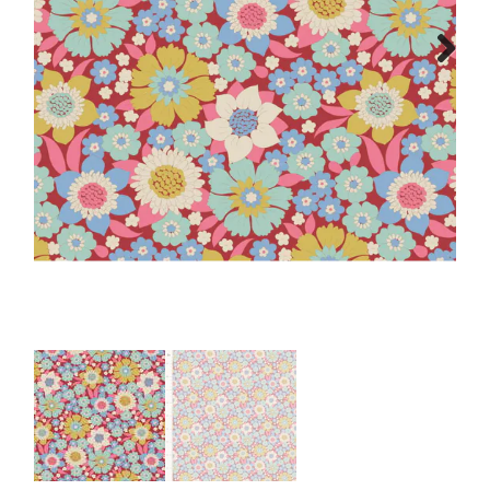
Tips & tricks
Next
Cadeaubon
Solden
Contact