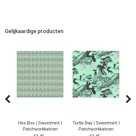
Gelijkaardige producten
Previous
Next
 |
Hex Box | Sweetmint |
Turtle Bay | Sweetmint |
Dan
n
Patchworkkatoen
Patchworkkatoen