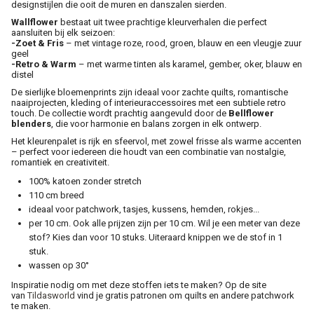
designstijlen die ooit de muren en danszalen sierden.
Wallflower
bestaat uit twee prachtige kleurverhalen die perfect
aansluiten bij elk seizoen:
-Zoet & Fris
– met vintage roze, rood, groen, blauw en een vleugje zuur
geel
-Retro & Warm
– met warme tinten als karamel, gember, oker, blauw en
distel
De sierlijke bloemenprints zijn ideaal voor zachte quilts, romantische
naaiprojecten, kleding of interieuraccessoires met een subtiele retro
touch. De collectie wordt prachtig aangevuld door de
Bellflower
blenders
, die voor harmonie en balans zorgen in elk ontwerp.
Het kleurenpalet is rijk en sfeervol, met zowel frisse als warme accenten
– perfect voor iedereen die houdt van een combinatie van nostalgie,
romantiek en creativiteit.
100% katoen zonder stretch
110 cm breed
ideaal voor patchwork, tasjes, kussens, hemden, rokjes...
per 10 cm. Ook alle prijzen zijn per 10 cm. Wil je een meter van deze
stof? Kies dan voor 10 stuks. Uiteraard knippen we de stof in 1
stuk.
wassen op 30°
Inspiratie nodig om met deze stoffen iets te maken? Op de site
van
Tildasworld
vind je gratis patronen om quilts en andere patchwork
te maken.