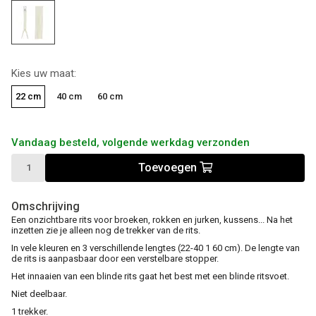
Kies uw maat:
22 cm
40 cm
60 cm
Vandaag besteld, volgende werkdag verzonden
Toevoegen
Omschrijving
Een onzichtbare rits voor broeken, rokken en jurken, kussens... Na het
inzetten zie je alleen nog de trekker van de rits.
In vele kleuren en 3 verschillende lengtes (22-40 1 60 cm). De lengte van
de rits is aanpasbaar door een verstelbare stopper.
Het innaaien van een blinde rits gaat het best met een blinde ritsvoet.
Niet deelbaar.
1 trekker.