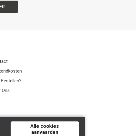
ER
o
tact
zendkosten
 Bestellen?
r Ons
Alle cookies
aanvaarden