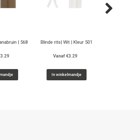
Next
vanabruin | 568
Blinde rits| Wit | Kleur 501
Blinde rits| Olijf
567
€3.29
Vanaf €3.29
Vanaf €3
lmandje
In winkelmandje
In winkelm