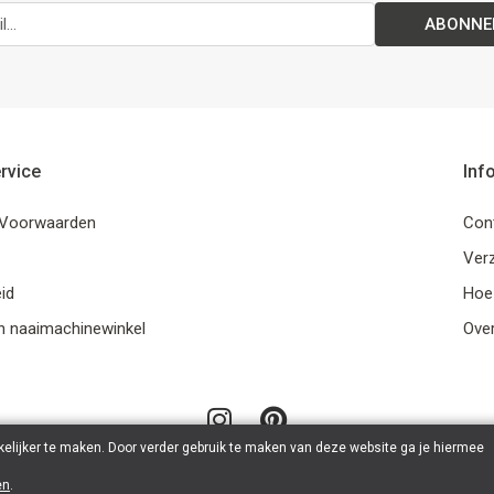
ABONNE
rvice
Inf
Voorwaarden
Con
Ver
id
Hoe
n naaimachinewinkel
Ove
elijker te maken. Door verder gebruik te maken van deze website ga je hiermee
en
.
© 2026 LanaLotta | Powered by
Tilroy
.