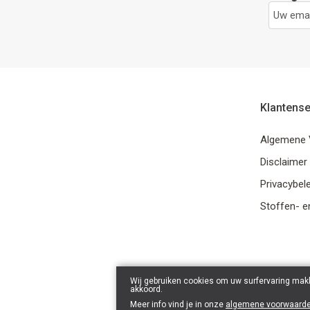
Klantense
Algemene 
Disclaimer
Privacybele
Stoffen- e
Wij gebruiken cookies om uw surfervaring makk
akkoord.
Meer info vind je in onze
algemene voorwaard