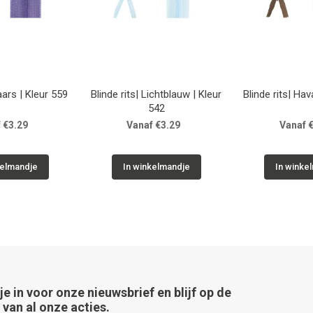
aars | Kleur 559
Blinde rits| Lichtblauw | Kleur
Blinde rits| Ha
542
 €3.29
Vanaf €3.29
Vanaf 
kelmandje
In winkelmandje
In winke
 je in voor onze nieuwsbrief en blijf op de
van al onze acties.