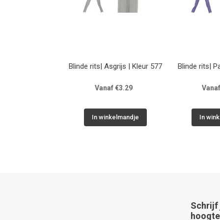
Blinde rits| Asgrijs | Kleur 577
Blinde rits| P
Vanaf €3.29
Vanaf
In winkelmandje
In win
Schrijf
hoogte 