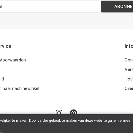
ABONNE
rvice
Inf
Voorwaarden
Con
Ver
id
Hoe
n naaimachinewinkel
Ove
elijker te maken. Door verder gebruik te maken van deze website ga je hiermee
en
.
© 2026 LanaLotta | Powered by
Tilroy
.