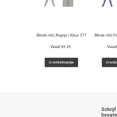
Blinde rits| Asgrijs | Kleur 577
Blinde rits| P
Vanaf €3.29
Vanaf
In winkelmandje
In win
Schrijf
hoogte 