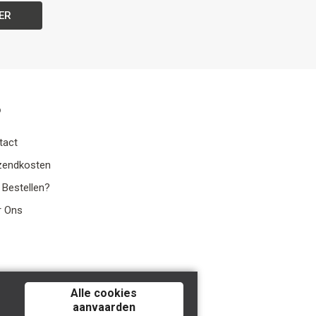
ER
o
tact
zendkosten
 Bestellen?
r Ons
Alle cookies
aanvaarden