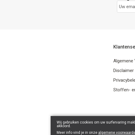
Klantense
Algemene 
Disclaimer
Privacybele
Stoffen- e
Wij gebruiken cookies om uw surfervaring makk
akkoord.
Meer info vind je in onze
algemene voorwaard