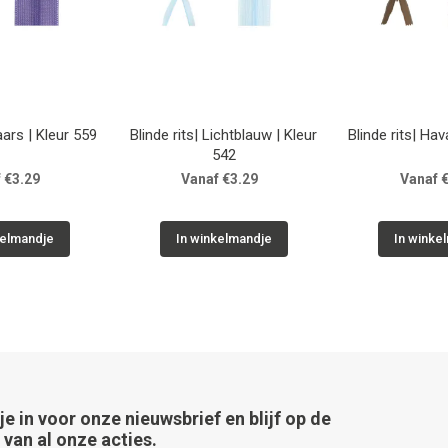
aars | Kleur 559
Blinde rits| Lichtblauw | Kleur
Blinde rits| Ha
542
 €3.29
Vanaf €3.29
Vanaf 
kelmandje
In winkelmandje
In winke
 je in voor onze nieuwsbrief en blijf op de
van al onze acties.