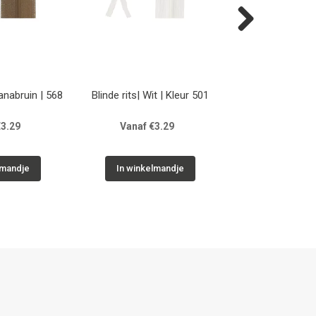
Next
vanabruin | 568
Blinde rits| Wit | Kleur 501
Blinde rits| Olijf
567
€3.29
Vanaf €3.29
Vanaf €3
lmandje
In winkelmandje
In winkelm