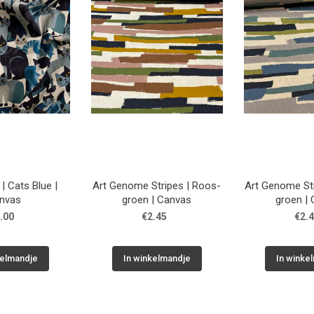
| Cats Blue |
Art Genome Stripes | Roos-
Art Genome Str
nvas
groen | Canvas
g
.00
€2.45
€2.
kelmandje
In winkelmandje
In winke