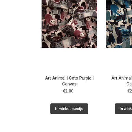
Art Animal | Cats Purple |
Art Animal 
Canvas
Ca
€2.00
€2
In winkelmandje
In win