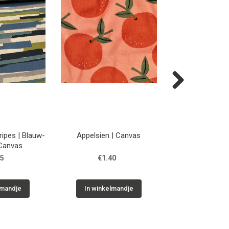
Next
ipes | Blauw-
Appelsien | Canvas
Citroen | 
roen | Canvas
45
€1.40
€1.40
lmandje
In winkelmandje
In winkelm