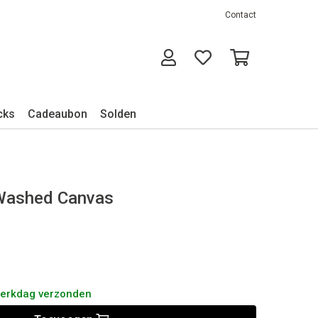
Contact
cks
Cadeaubon
Solden
 Washed Canvas
werkdag verzonden