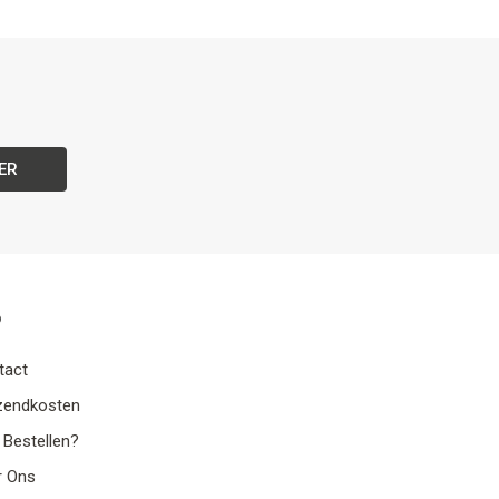
ER
o
tact
zendkosten
 Bestellen?
r Ons