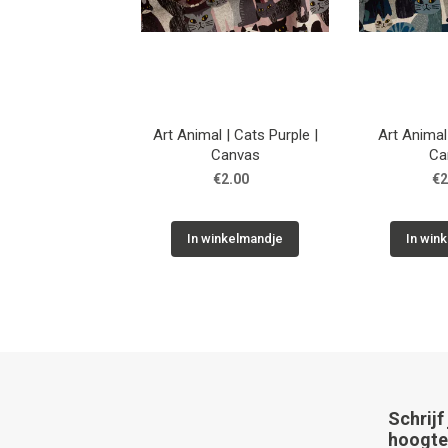
Art Animal | Cats Purple |
Art Animal 
Canvas
Ca
€2.00
€2
In winkelmandje
In win
Schrijf
hoogte 