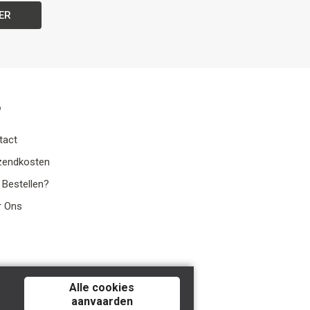
ER
o
tact
zendkosten
 Bestellen?
r Ons
Alle cookies
aanvaarden