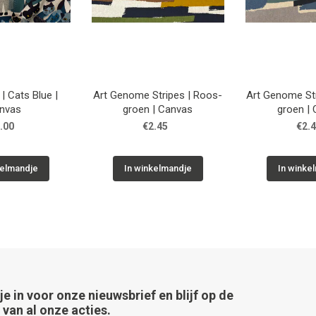
| Cats Blue |
Art Genome Stripes | Roos-
Art Genome Str
nvas
groen | Canvas
g
.00
€2.45
€2.
kelmandje
In winkelmandje
In winke
 je in voor onze nieuwsbrief en blijf op de
van al onze acties.