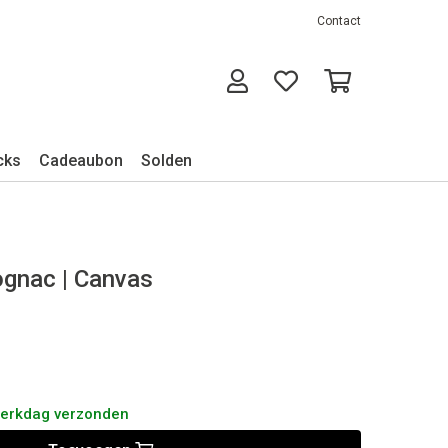
Contact
cks
Cadeaubon
Solden
ognac | Canvas
werkdag verzonden