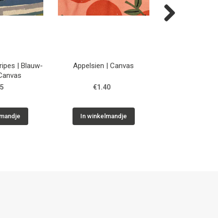
Next
ipes | Blauw-
Appelsien | Canvas
Citroen | 
roen | Canvas
45
€1.40
€1.40
lmandje
In winkelmandje
In winkelm