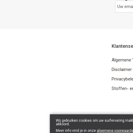
Klantense
Algemene 
Disclaimer
Privacybele
Stoffen- e
Wij gebruiken cookies om uw surfervaring makk
akkoord.
Meer info vind je in onze
algemene voorwaard