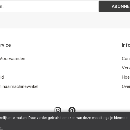
ABONNE
rvice
Inf
Voorwaarden
Con
Ver
id
Hoe
n naaimachinewinkel
Ove
elijker te maken. Door verder gebruik te maken van deze website ga je hiermee
en
.
© 2026 LanaLotta | Powered by
Tilroy
.