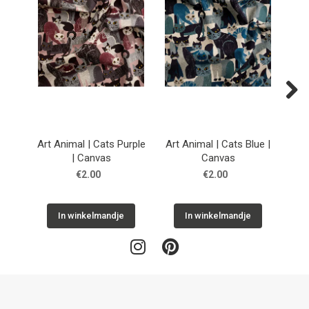
Next
Art Animal | Cats Purple
Art Animal | Cats Blue |
Ar
| Canvas
Canvas
€2.00
€2.00
In winkelmandje
In winkelmandje