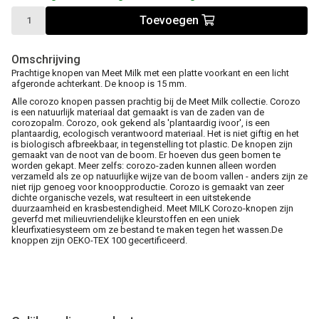
Toevoegen
Omschrijving
Prachtige knopen van Meet Milk met een platte voorkant en een licht
afgeronde achterkant. De knoop is 15 mm.
Alle corozo knopen passen prachtig bij de Meet Milk collectie. Corozo
is een natuurlijk materiaal dat gemaakt is van de zaden van de
corozopalm. Corozo, ook gekend als 'plantaardig ivoor', is een
plantaardig, ecologisch verantwoord materiaal. Het is niet giftig en het
is biologisch afbreekbaar, in tegenstelling tot plastic. De knopen zijn
gemaakt van de noot van de boom. Er hoeven dus geen bomen te
worden gekapt. Meer zelfs: corozo-zaden kunnen alleen worden
verzameld als ze op natuurlijke wijze van de boom vallen - anders zijn ze
niet rijp genoeg voor knoopproductie. Corozo is gemaakt van zeer
dichte organische vezels, wat resulteert in een uitstekende
duurzaamheid en krasbestendigheid. Meet MILK Corozo-knopen zijn
geverfd met milieuvriendelijke kleurstoffen en een uniek
kleurfixatiesysteem om ze bestand te maken tegen het wassen.De
knoppen zijn OEKO-TEX 100 gecertificeerd.