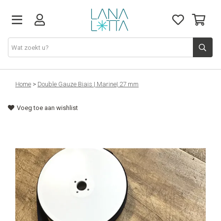
Stoffen
Home
>
Double Gauze Biais | Marine| 27 mm
Voeg toe aan wishlist
Fournituren
Naaigerief
Patronen
Naaimachines
Workshops