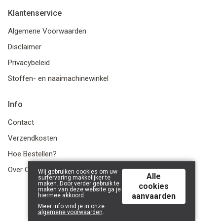
Klantenservice
Algemene Voorwaarden
Disclaimer
Privacybeleid
Stoffen- en naaimachinewinkel
Info
Contact
Verzendkosten
Hoe Bestellen?
Over Ons
Wij gebruiken cookies om uw
Alle
surfervaring makkelijker te
maken. Door verder gebruik te
cookies
maken van deze website ga je
aanvaarden
hiermee akkoord.
© 2026 LanaLotta | Powered by
Tilroy
.
Meer info vind je in onze
algemene voorwaarden
.