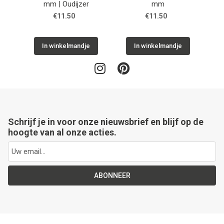
mm | Oudijzer
mm
| zi
€11.50
€11.50
In winkelmandje
In winkelmandje
Schrijf je in voor onze nieuwsbrief en blijf op de
hoogte van al onze acties.
ABONNEER