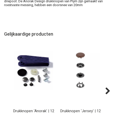
driepoot. De Anorak Design drukknopen van Prym zijn gemaakt van
roestvaste messing, hebben een doorsnee van 20mm
Gelijkaardige producten
Next
Drukknopen 'Anorak' | 12
Drukknopen 'Jersey' | 12
Aan