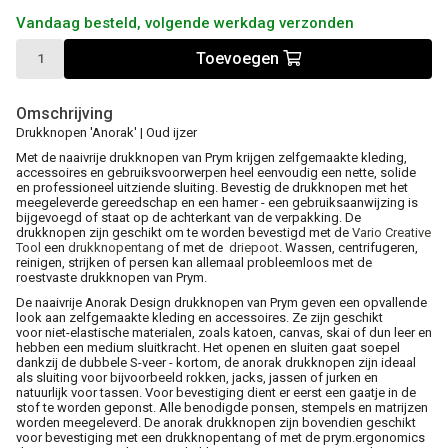
Vandaag besteld, volgende werkdag verzonden
Toevoegen
Omschrijving
Drukknopen 'Anorak' | Oud ijzer
Met de naaivrije drukknopen van Prym krijgen zelfgemaakte kleding,
accessoires en gebruiksvoorwerpen heel eenvoudig een nette, solide
en professioneel uitziende sluiting. Bevestig de drukknopen met het
meegeleverde gereedschap en een hamer - een gebruiksaanwijzing is
bijgevoegd of staat op de achterkant van de verpakking. De
drukknopen zijn geschikt om te worden bevestigd met de
Vario Creative
Tool
een
drukknopentang
of met de
driepoot
. Wassen, centrifugeren,
reinigen, strijken of persen kan allemaal probleemloos met de
roestvaste drukknopen van Prym.
De naaivrije Anorak Design drukknopen van Prym geven een opvallende
look aan zelfgemaakte kleding en accessoires. Ze zijn geschikt
voor niet-elastische materialen, zoals katoen, canvas, skai of dun leer en
hebben een medium sluitkracht. Het openen en sluiten gaat soepel
dankzij de dubbele S-veer - kortom, de anorak drukknopen zijn ideaal
als sluiting voor bijvoorbeeld rokken, jacks, jassen of jurken en
natuurlijk voor tassen. Voor bevestiging dient er eerst een gaatje in de
stof te worden geponst. Alle benodigde ponsen, stempels en matrijzen
worden meegeleverd. De anorak drukknopen zijn bovendien geschikt
voor bevestiging met een drukknopentang of met de prym.ergonomics