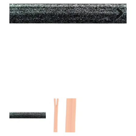
Tips & tricks
Next
Cadeaubon
Solden
Contact