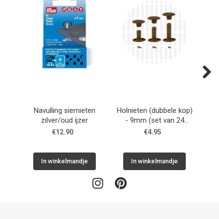
Next
Navulling siernieten
Holnieten (dubbele kop)
Hol
zilver/oud ijzer
- 9mm (set van 24
-
stuks) - Brons
s
€12.90
€4.95
In winkelmandje
In winkelmandje