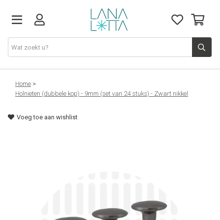
Stoffen
Home
>
Holnieten (dubbele kop) - 9mm (set van 24 stuks) - Zwart nikkel
Fournituren
Voeg toe aan wishlist
Naaigerief
Patronen
Naaimachines
Workshops