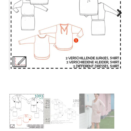
Tips & tricks
Next
Cadeaubon
Solden
Contact