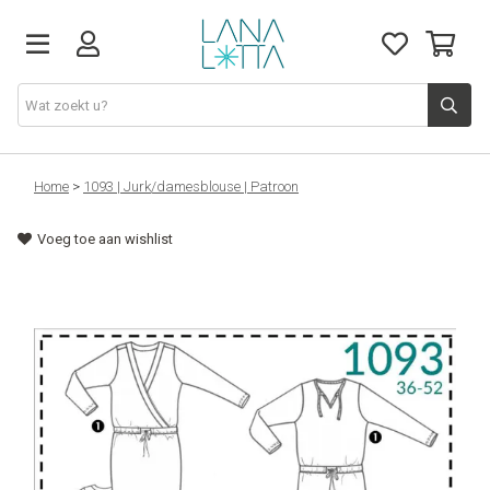
Stoffen
Home
>
1093 | Jurk/damesblouse | Patroon
Voeg toe aan wishlist
Fournituren
Naaigerief
Patronen
Naaimachines
Workshops