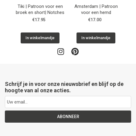
Tiki | Patroon voor een
Amsterdam | Patroon
Cuba
broek en short| Notches
voor een hemd
h
€17.95
€17.00
In winkelmandje
In winkelmandje
Schrijf je in voor onze nieuwsbrief en blijf op de
hoogte van al onze acties.
ABONNEER