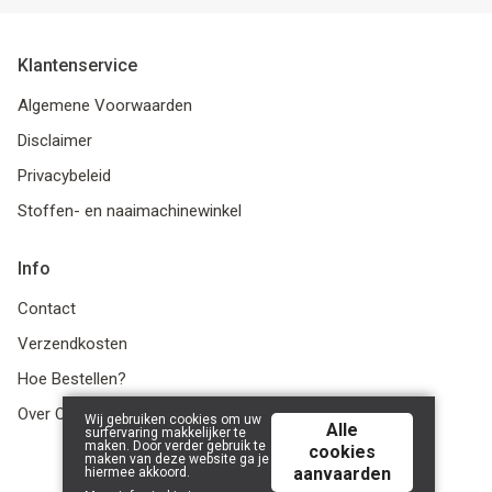
Klantenservice
Algemene Voorwaarden
Disclaimer
Privacybeleid
Stoffen- en naaimachinewinkel
Info
Contact
Verzendkosten
Hoe Bestellen?
Over Ons
Wij gebruiken cookies om uw
Alle
surfervaring makkelijker te
maken. Door verder gebruik te
cookies
maken van deze website ga je
aanvaarden
hiermee akkoord.
© 2026 LanaLotta | Powered by
Tilroy
.