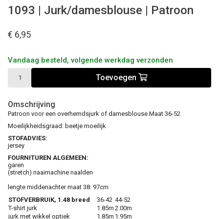
1093 | Jurk/damesblouse | Patroon
€ 6,95
Vandaag besteld, volgende werkdag verzonden
Toevoegen
Omschrijving
Patroon voor een overhemdsjurk of damesblouse.Maat 36-52
Moeilijkheidsgraad: beetje moeilijk
STOFADVIES:
jersey
FOURNITUREN ALGEMEEN:
garen
(stretch) naaimachine naalden
lengte middenachter maat 38: 97cm
STOFVERBRUIK, 1.48 breed
36-42
44-52
T-shirt jurk
1.85m
2.00m
jurk met wikkel optiek
1.85m
1.95m