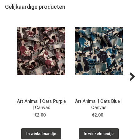
Gelijkaardige producten
Next
Art Animal | Cats Purple
Art Animal | Cats Blue |
Ar
| Canvas
Canvas
€2.00
€2.00
In winkelmandje
In winkelmandje