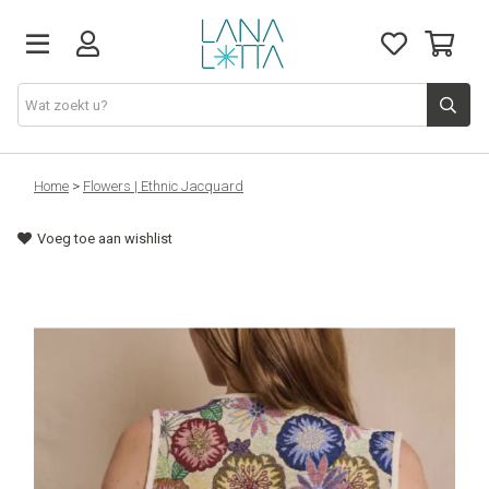
Stoffen
Home
>
Flowers | Ethnic Jacquard
Voeg toe aan wishlist
Fournituren
Naaigerief
Patronen
Naaimachines
Workshops