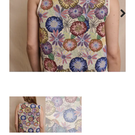
Tips & tricks
Next
Cadeaubon
Solden
Contact