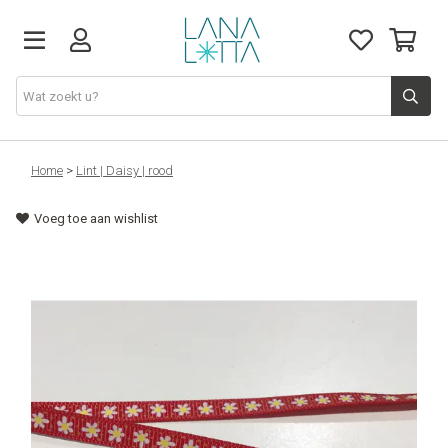
Stoffen
Home
>
Lint | Daisy | rood
Voeg toe aan wishlist
Fournituren
Naaigerief
Patronen
Naaimachines
Workshops