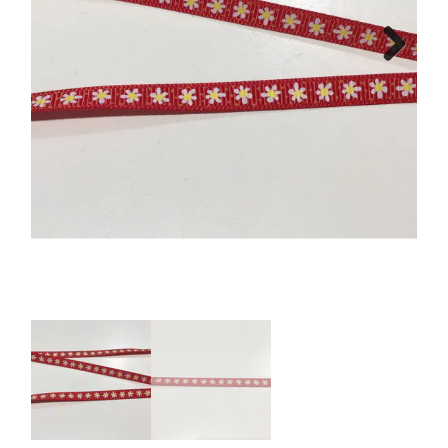
Tips & tricks
Next
Cadeaubon
Solden
Contact