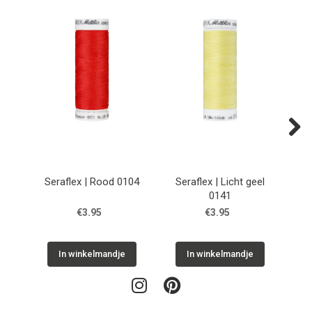
Next
Seraflex | Rood 0104
Seraflex | Licht geel
Se
0141
€3.95
€3.95
In winkelmandje
In winkelmandje