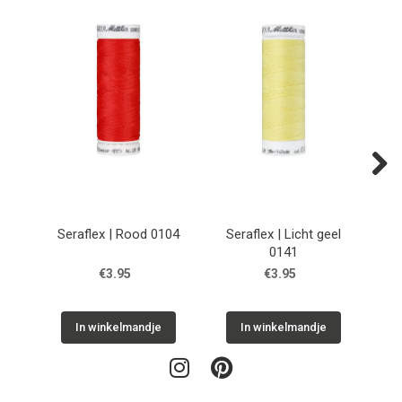
Next
Seraflex | Rood 0104
Seraflex | Licht geel
Se
0141
€3.95
€3.95
In winkelmandje
In winkelmandje