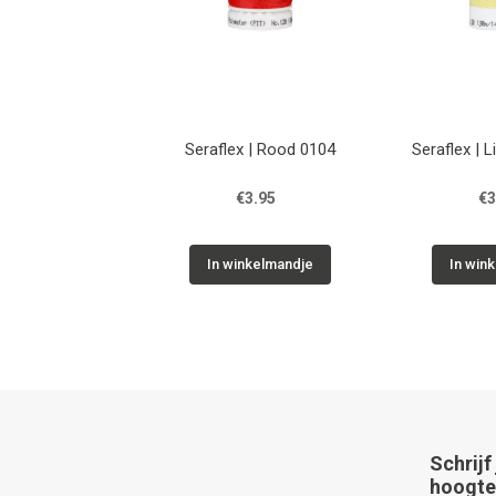
Seraflex | Rood 0104
Seraflex | L
€3.95
€3
In winkelmandje
In win
Schrijf
hoogte 