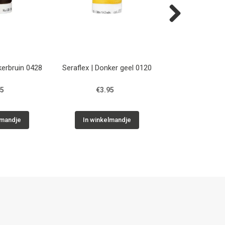
Next
kerbruin 0428
Seraflex | Donker geel 0120
Seraflex | Be
95
€3.95
€3.95
lmandje
In winkelmandje
In winkelm