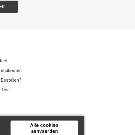
ER
o
tact
zendkosten
 Bestellen?
r Ons
Alle cookies
aanvaarden