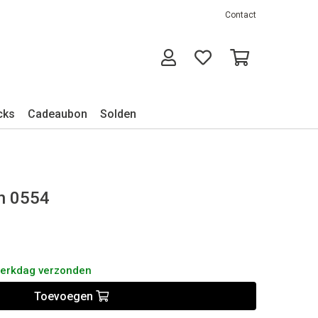
Contact
cks
Cadeaubon
Solden
en 0554
werkdag verzonden
Toevoegen