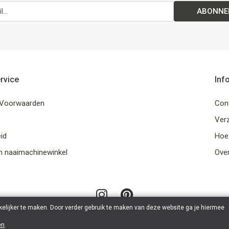
ABONNE
rvice
Inf
Voorwaarden
Con
Ver
id
Hoe
n naaimachinewinkel
Ove
elijker te maken. Door verder gebruik te maken van deze website ga je hiermee
en
.
© 2026 LanaLotta | Powered by
Tilroy
.