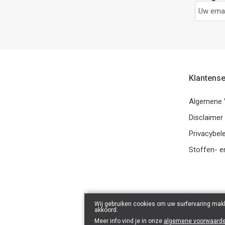
Klantense
Algemene 
Disclaimer
Privacybele
Stoffen- e
Wij gebruiken cookies om uw surfervaring makk
akkoord.
Meer info vind je in onze
algemene voorwaard