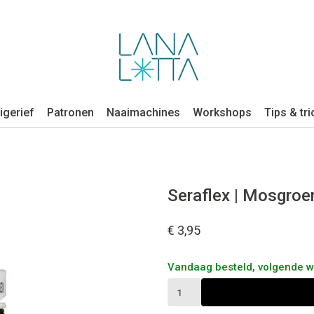
igerief
Patronen
Naaimachines
Workshops
Tips & tri
Seraflex | Mosgro
€ 3,95
Vandaag besteld, volgende 