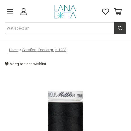
Stoffen
Home
>
Seraflex | Donkergrijs 1283
Voeg toe aan wishlist
Fournituren
Naaigerief
Patronen
Naaimachines
Workshops