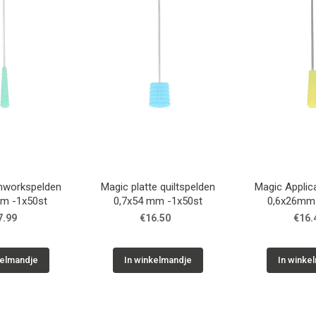
hworkspelden
Magic platte quiltspelden
Magic Applic
m -1x50st
0,7x54 mm -1x50st
0,6x26mm 
7.99
€16.50
€16.
kelmandje
In winkelmandje
In winke