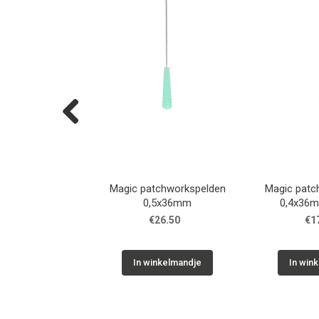
Previous
tchworkspelden
Magic patchworkspelden
Magic patc
6mm -1x50st
0,5x36mm
0,4x36m
16.50
€26.50
€1
inkelmandje
In winkelmandje
In win