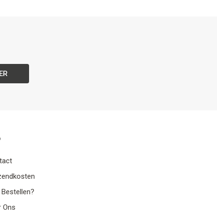
ER
o
tact
zendkosten
 Bestellen?
r Ons