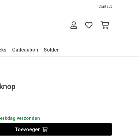
Contact
cks
Cadeaubon
Solden
mknop
werkdag verzonden
Toevoegen