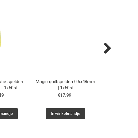
Next
atie spelden
Magic quiltspelden 0,6x48mm
Magic zijde 
- 1x50st
| 1x50st
0,5x36mm |
49
€17.99
€16.5
lmandje
In winkelmandje
In winkelm