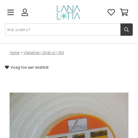
Stoffen
Home
>
Vlieseline | Style-vil | Wit
Voeg toe aan wishlist
Fournituren
Naaigerief
Patronen
Naaimachines
Workshops