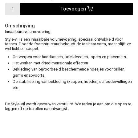
Toevoegen
Omschrijving
Innaaibare volumevoering.
Style-vil is een innaaibare volumevoering, speciaal ontwikkeld voor
tassen. Door de foamstructuur behoudt de tas haar vorm, maar blijft ze
wel licht en soepel.
Ontwerpen voor handtassen, tafelkleedjes, lopers en placemats.
Het werken met driedimensionale effecten
Bekleding van bijvoorbeeld beschermende hoesjes voor brillen,
gsm's enzovoorts.
De stabilisering van bekleding (kappen, hoeden, schoudervullingen
etc.
De Style-Vil wordt gevouwen verstuurd. We raden je aan om die open te
leggen of op te rollen na ontvangst.