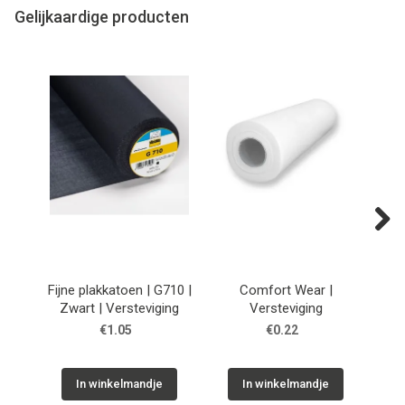
Gelijkaardige producten
Next
Fijne plakkatoen | G710 |
Comfort Wear |
Zwart | Versteviging
Versteviging
€1.05
€0.22
In winkelmandje
In winkelmandje