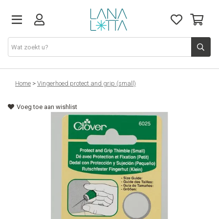
Stoffen
Home
>
Vingerhoed protect and grip (small)
Voeg toe aan wishlist
Fournituren
Naaigerief
Patronen
Naaimachines
Workshops