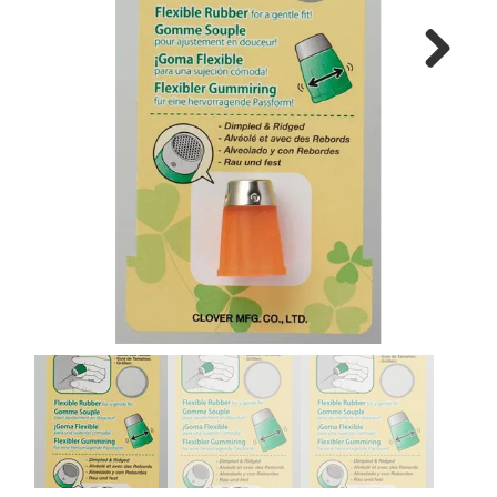
Tips & tricks
Next
Cadeaubon
Solden
Contact