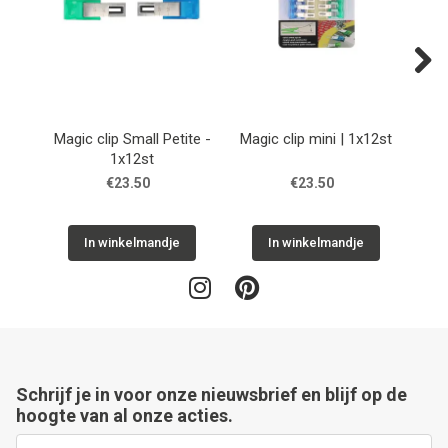
Next
Magic clip Small Petite -
Magic clip mini | 1x12st
Mag
1x12st
€23.50
€23.50
In winkelmandje
In winkelmandje
Schrijf je in voor onze nieuwsbrief en blijf op de
hoogte van al onze acties.