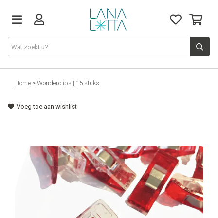
Stoffen
Home
>
Wonderclips | 15 stuks
Voeg toe aan wishlist
Fournituren
Naaigerief
Patronen
Naaimachines
Workshops