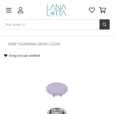
Stoffen
Home
>
Drukknopen 'Jersey' | 12 mm
Voeg toe aan wishlist
Fournituren
Naaigerief
Patronen
Naaimachines
Workshops