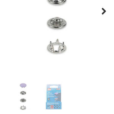
Tips & tricks
Next
Cadeaubon
Solden
Contact