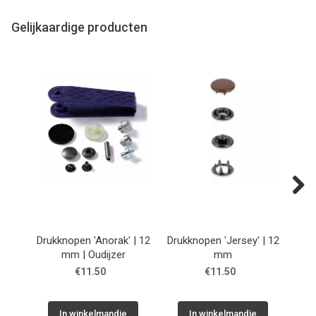
Gelijkaardige producten
Next
Drukknopen 'Anorak' | 12
Drukknopen 'Jersey' | 12
Aan
mm | Oudijzer
mm
| zi
€11.50
€11.50
In winkelmandje
In winkelmandje