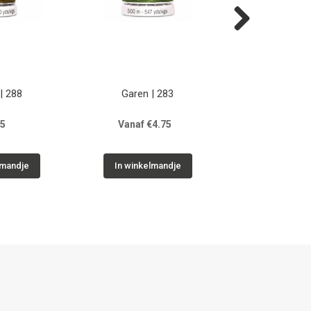
Next
| 288
Garen | 283
Naaigaren
Naaldenasso
75
Vanaf €4.75
€33.0
lmandje
In winkelmandje
In winkelm