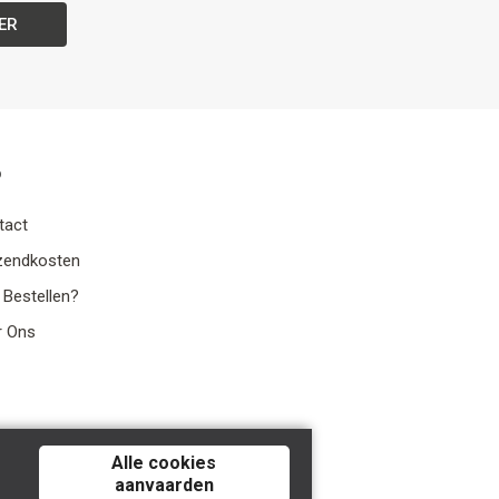
ER
o
tact
zendkosten
 Bestellen?
r Ons
Alle cookies
aanvaarden