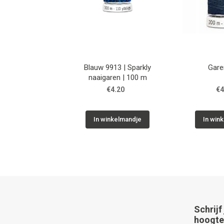
Blauw 9913 | Sparkly
Gare
naaigaren | 100 m
€4.20
€4
In winkelmandje
In win
Schrijf
hoogte 