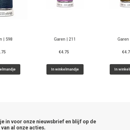
n | 598
Garen | 211
Garen 
.75
€4.75
€4.
kelmandje
In winkelmandje
In winke
 je in voor onze nieuwsbrief en blijf op de
van al onze acties.