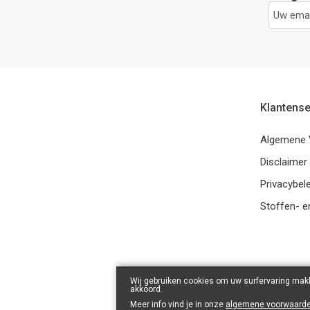
Klantense
Algemene 
Disclaimer
Privacybele
Stoffen- e
Wij gebruiken cookies om uw surfervaring makk
akkoord.
Meer info vind je in onze
algemene voorwaard