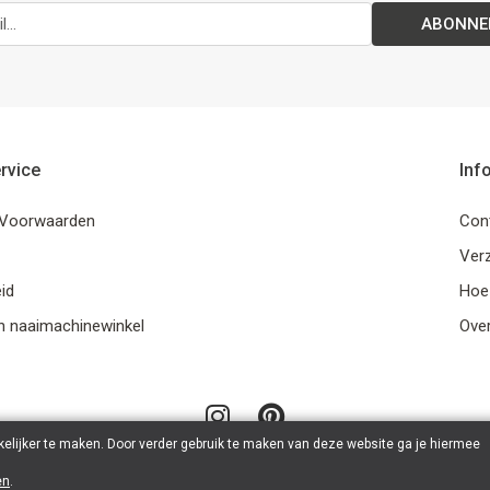
ABONNE
rvice
Inf
Voorwaarden
Con
Ver
id
Hoe
n naaimachinewinkel
Ove
elijker te maken. Door verder gebruik te maken van deze website ga je hiermee
en
.
© 2026 LanaLotta | Powered by
Tilroy
.