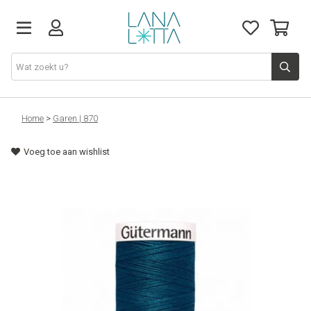
Stoffen
Home
>
Garen | 870
Voeg toe aan wishlist
Fournituren
Naaigerief
Patronen
Naaimachines
Workshops