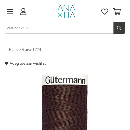
Stoffen
Home
>
Garen | 774
Voeg toe aan wishlist
Fournituren
Naaigerief
Patronen
Naaimachines
Workshops