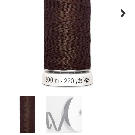
Tips & tricks
Next
Cadeaubon
Solden
Contact