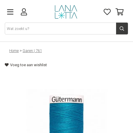
Stoffen
Home
>
Garen | 761
Voeg toe aan wishlist
Fournituren
Naaigerief
Patronen
Naaimachines
Workshops