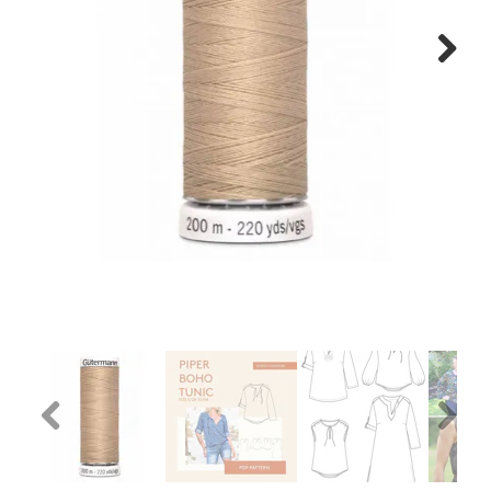
Tips & tricks
Next
Cadeaubon
Solden
Contact
Previous
Next