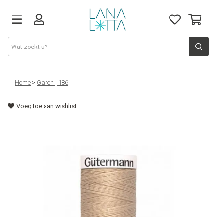
Stoffen
Home
>
Garen | 186
Voeg toe aan wishlist
Fournituren
Naaigerief
Patronen
Naaimachines
Workshops