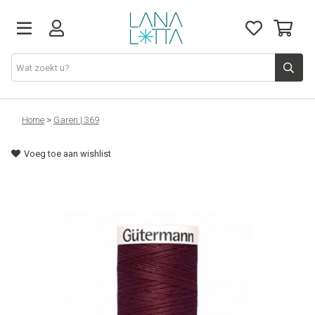
Stoffen
Home
>
Garen | 369
Voeg toe aan wishlist
Fournituren
Naaigerief
Patronen
Naaimachines
Workshops