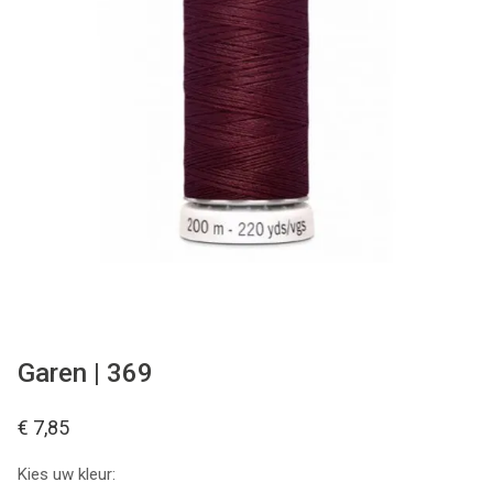
Tips & tricks
Cadeaubon
Solden
Contact
Garen | 369
€ 7,85
Kies uw kleur: