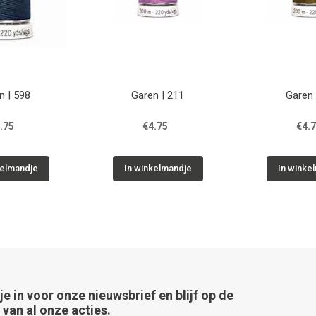
n | 598
Garen | 211
Garen 
.75
€4.75
€4.
kelmandje
In winkelmandje
In winke
 je in voor onze nieuwsbrief en blijf op de
van al onze acties.