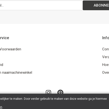
ABONNE
rvice
Inf
Voorwaarden
Con
Ver
id
Hoe
n naaimachinewinkel
Ove
elijker te maken. Door verder gebruik te maken van deze website ga je hiermee
en
.
© 2026 LanaLotta | Powered by
Tilroy
.