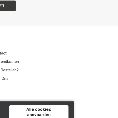
ER
o
tact
zendkosten
 Bestellen?
r Ons
Alle cookies
aanvaarden