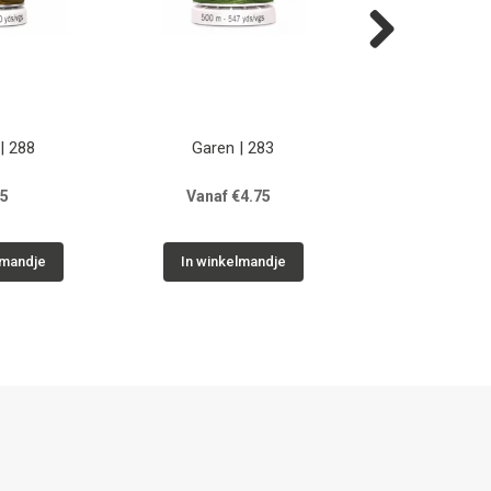
Next
| 288
Garen | 283
Naaigaren
Naaldenasso
75
Vanaf €4.75
€33.0
lmandje
In winkelmandje
In winkelm