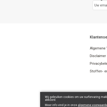
Klantense
Algemene 
Disclaimer
Privacybele
Stoffen- e
Wij gebruiken cookies om uw surfervaring makk
akkoord.
Meer info vind je in onze
algemene voorwaard