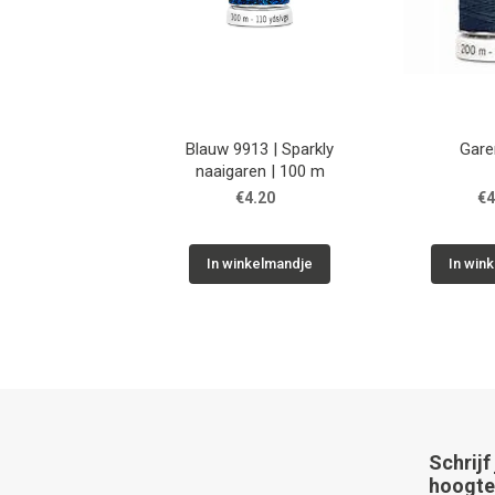
Blauw 9913 | Sparkly
Gare
naaigaren | 100 m
€4.20
€4
In winkelmandje
In win
Schrijf
hoogte 