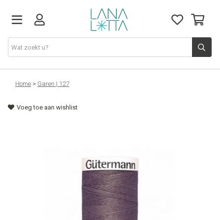
Stoffen
Home
>
Garen | 127
Voeg toe aan wishlist
Fournituren
Naaigerief
Patronen
Naaimachines
Workshops