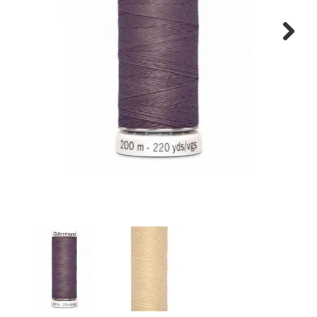
Tips & tricks
Next
Cadeaubon
Solden
Contact