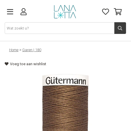
Stoffen
Home
>
Garen | 180
Voeg toe aan wishlist
Fournituren
Naaigerief
Patronen
Naaimachines
Workshops