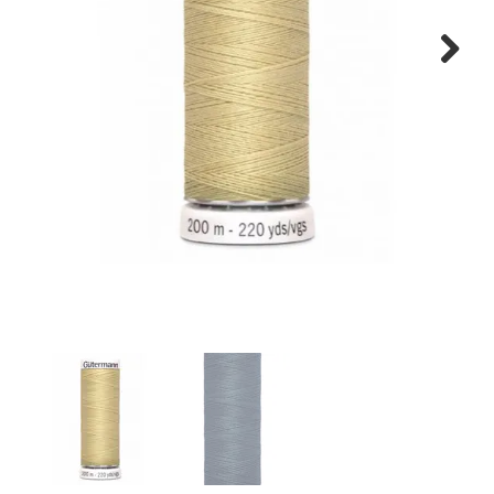
Tips & tricks
Next
Cadeaubon
Solden
Contact