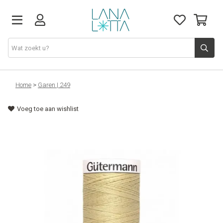
Stoffen
Home
>
Garen | 249
Voeg toe aan wishlist
Fournituren
Naaigerief
Patronen
Naaimachines
Workshops