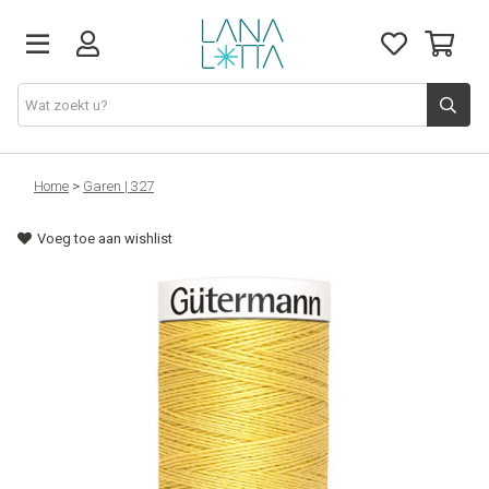
Stoffen
Home
>
Garen | 327
Voeg toe aan wishlist
Fournituren
Naaigerief
Patronen
Naaimachines
Workshops