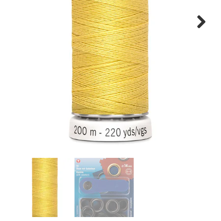
Tips & tricks
Next
Cadeaubon
Solden
Contact