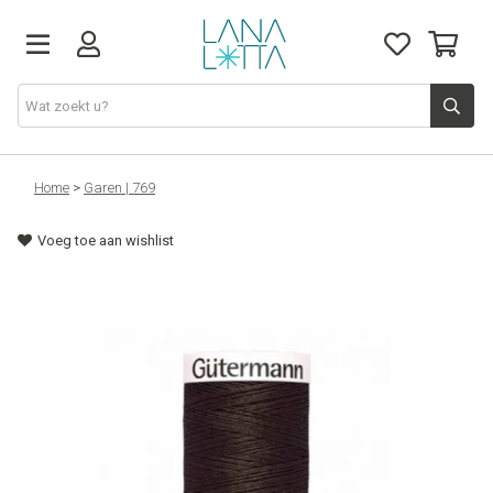
Stoffen
Home
>
Garen | 769
Voeg toe aan wishlist
Fournituren
Naaigerief
Patronen
Naaimachines
Workshops