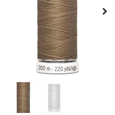
Tips & tricks
Next
Cadeaubon
Solden
Contact