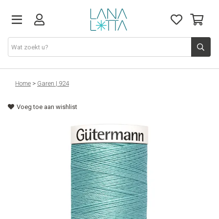
Stoffen
Home
>
Garen | 924
Voeg toe aan wishlist
Fournituren
Naaigerief
Patronen
Naaimachines
Workshops