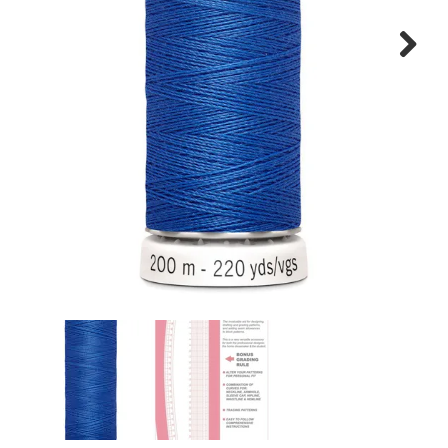
Tips & tricks
Next
Cadeaubon
Solden
Contact