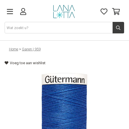
Stoffen
Home
>
Garen | 959
Voeg toe aan wishlist
Fournituren
Naaigerief
Patronen
Naaimachines
Workshops