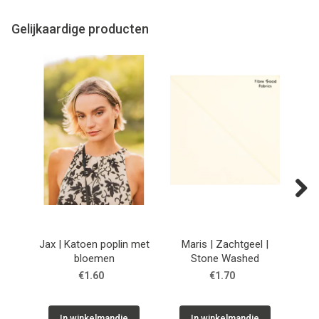
Gelijkaardige producten
Next
Jax | Katoen poplin met
Maris | Zachtgeel |
Sto
bloemen
Stone Washed
€1.60
€1.70
In winkelmandje
In winkelmandje