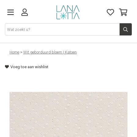
Stoffen
Home
>
Wit geborduurd bloem | Katoen
Voeg toe aan wishlist
Fournituren
Naaigerief
Patronen
Naaimachines
Workshops