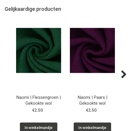
Gelijkaardige producten
Next
Naomi | Flessengroen |
Naomi | Paars |
Na
Gekookte wol
Gekookte wol
€2.50
€2.50
In winkelmandje
In winkelmandje