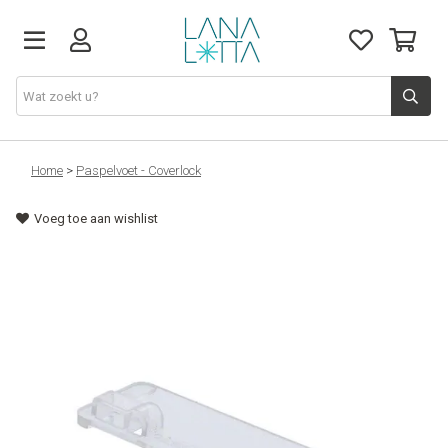
Stoffen
Home
>
Paspelvoet - Coverlock
Voeg toe aan wishlist
Fournituren
Naaigerief
Patronen
Naaimachines
Workshops