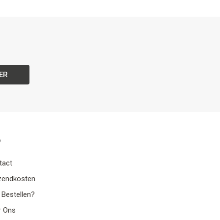
ER
o
tact
zendkosten
 Bestellen?
r Ons