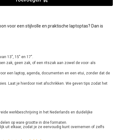
on voor een stijlvolle en praktische laptoptas? Dan is
van 13", 15" en 17".
pen zak, geen zak, of een ritszak aan zowel de voor- als
voor een laptop, agenda, documenten en een etui, zonder dat de
ies. Laat je hierdoor niet afschrikken. We geven tips zodat het
eide werkbeschrijving in het Nederlands en duidelijke
delen op ware grootte in drie formaten.
ijk uit elkaar, zodat je ze eenvoudig kunt overnemen of zelfs