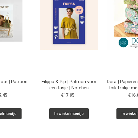
Tote | Patroon
Filippa & Pip | Patroon voor
Dora | Papiere
een tasje | Notches
toiletzakje me
5.45
€17.95
€16.
kelmandje
In winkelmandje
In winke