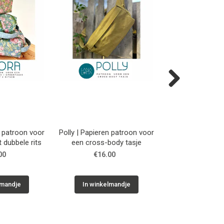
Next
n patroon voor
Polly | Papieren patroon voor
Lars | Papieren 
t dubbele rits
een cross-body tasje
een turn - e
00
€16.00
€14.0
lmandje
In winkelmandje
In winkelm