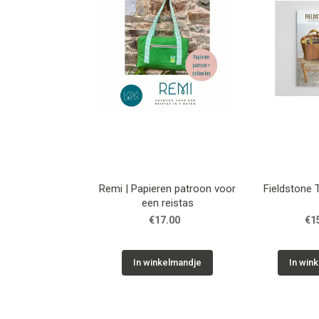
Remi | Papieren patroon voor
Fieldstone 
een reistas
€17.00
€1
In winkelmandje
In win