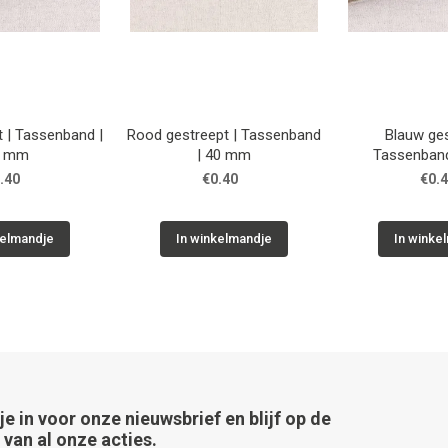
t | Tassenband |
Rood gestreept | Tassenband
Blauw ges
0 mm
| 40 mm
Tassenban
.40
€0.40
€0.
kelmandje
In winkelmandje
In winke
 je in voor onze nieuwsbrief en blijf op de
van al onze acties.