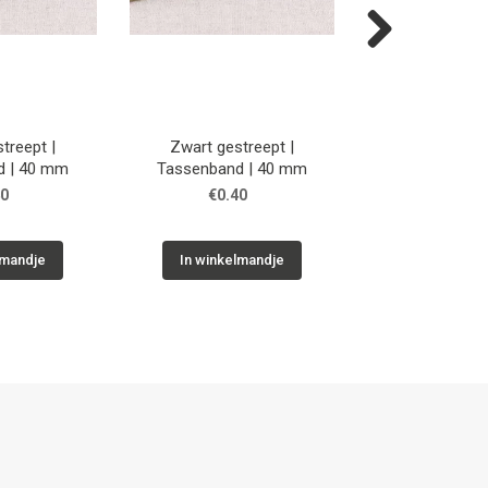
Next
treept |
Zwart gestreept |
Tassenband Uni 
d | 40 mm
Tassenband | 40 mm
m) | Earth
40
€0.40
Vanaf €3
lmandje
In winkelmandje
In winkelm