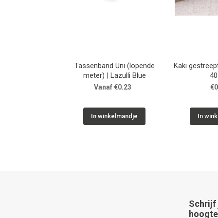
Tassenband Uni (lopende
Kaki gestreep
meter) | Lazulli Blue
4
Vanaf €0.23
€0
In winkelmandje
In win
Schrijf
hoogte 