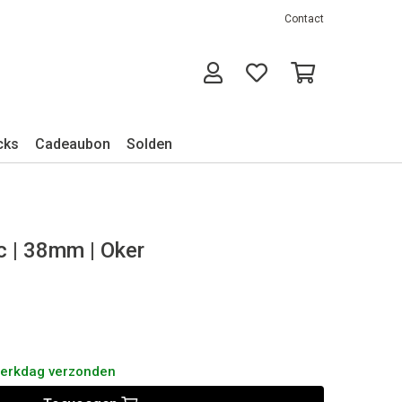
Contact
cks
Cadeaubon
Solden
c | 38mm | Oker
werkdag verzonden