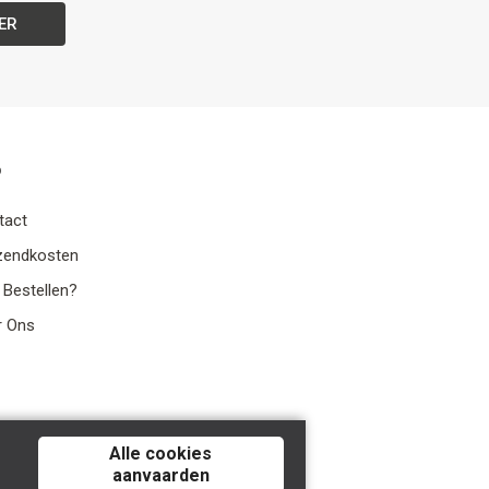
ER
o
tact
zendkosten
 Bestellen?
r Ons
Alle cookies
aanvaarden