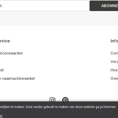
ABONNE
rvice
Inf
Voorwaarden
Con
Ver
id
Hoe
n naaimachinewinkel
Ove
elijker te maken. Door verder gebruik te maken van deze website ga je hiermee
en
.
© 2026 LanaLotta | Powered by
Tilroy
.