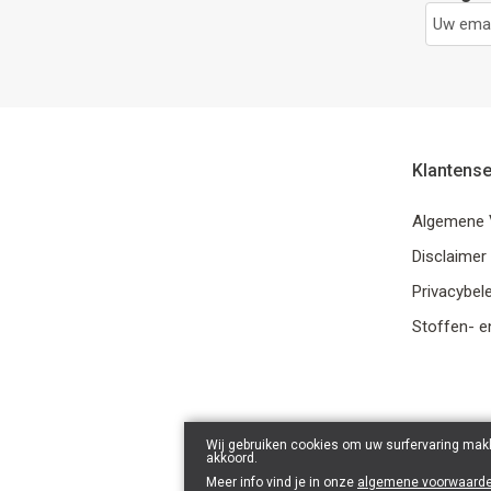
Klantense
Algemene 
Disclaimer
Privacybele
Stoffen- e
Wij gebruiken cookies om uw surfervaring makk
akkoord.
Meer info vind je in onze
algemene voorwaard