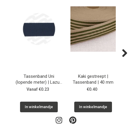
Next
Tassenband Uni
Kaki gestreept |
(lopende meter) | Lazulli
Tassenband | 40 mm
Ta
Blue
Vanaf €0.23
€0.40
In winkelmandje
In winkelmandje