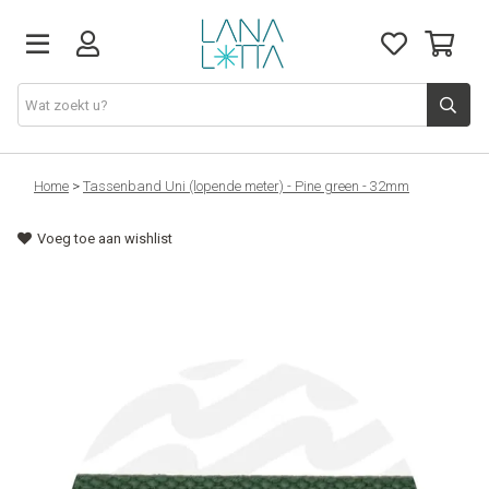
Stoffen
Home
>
Tassenband Uni (lopende meter) - Pine green - 32mm
Voeg toe aan wishlist
Fournituren
Naaigerief
Patronen
Naaimachines
Workshops