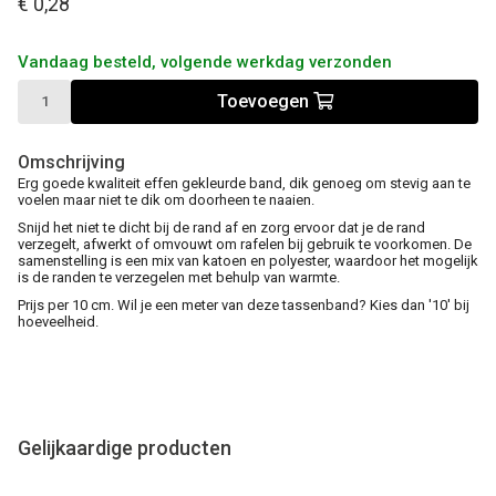
€ 0,28
Vandaag besteld, volgende werkdag verzonden
Toevoegen
Omschrijving
Erg goede kwaliteit effen gekleurde band, dik genoeg om stevig aan te
voelen maar niet te dik om doorheen te naaien.
Snijd het niet te dicht bij de rand af en zorg ervoor dat je de rand
verzegelt, afwerkt of omvouwt om rafelen bij gebruik te voorkomen. De
samenstelling is een mix van katoen en polyester, waardoor het mogelijk
is de randen te verzegelen met behulp van warmte.
Prijs per 10 cm. Wil je een meter van deze tassenband? Kies dan '10' bij
hoeveelheid.
Gelijkaardige producten