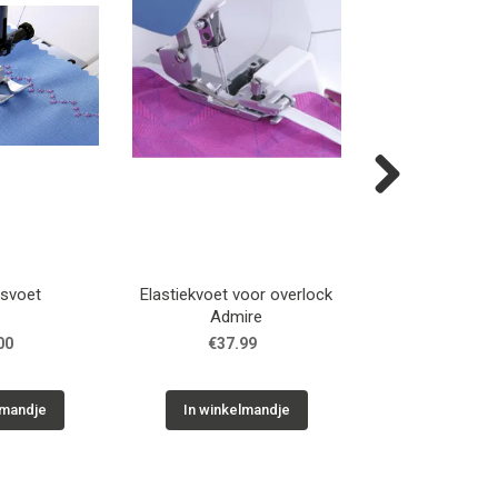
Next
esvoet
Elastiekvoet voor overlock
Koordv
Admire
00
€37.99
€9.99
lmandje
In winkelmandje
In winkelm