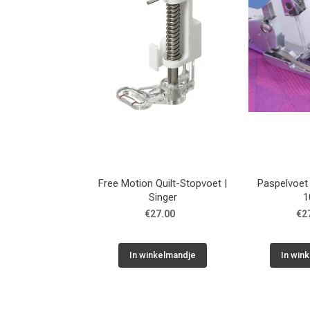
Free Motion Quilt-Stopvoet |
Paspelvoet
Singer
1
€27.00
€2
In winkelmandje
In win