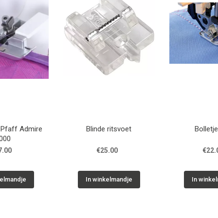
 Pfaff Admire
Blinde ritsvoet
Bolletj
000
7.00
€25.00
€22.
kelmandje
In winkelmandje
In winke