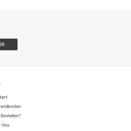
ER
o
tact
zendkosten
 Bestellen?
r Ons